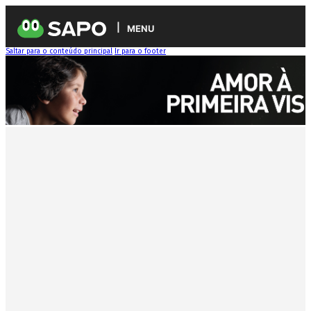
MENU
Saltar para o conteúdo principal
Ir para o footer