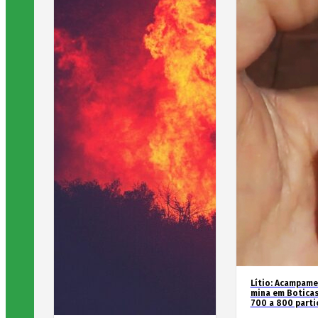
Lítio: Acampame
mina em Boticas
700 a 800 parti