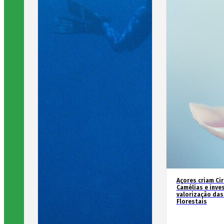
Açores criam Ci
Camélias e inve
valorização das
Florestais