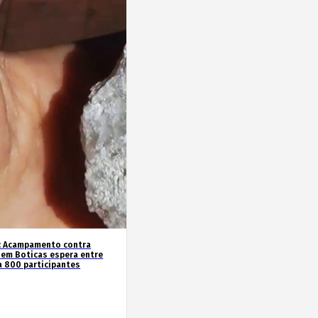
o: Acampamento contra
 em Boticas espera entre
a 800 participantes