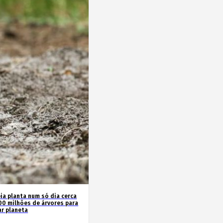
ia planta num só dia cerca
00 milhões de árvores para
ar planeta