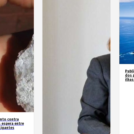
Publ
dos 
ilha
nto contra
 espera entre
cipantes