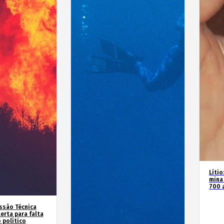
Líti
mina
700 
ssão Técnica
erta para falta
 político