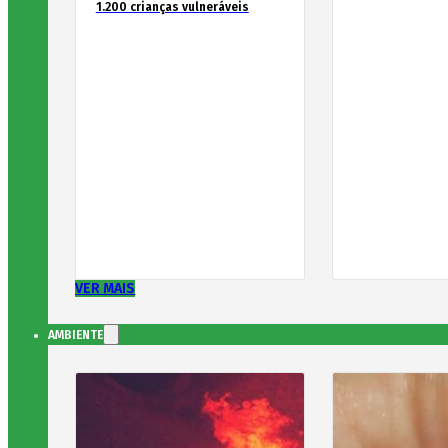
1.200 crianças vulneráveis
VER MAIS
AMBIENTE