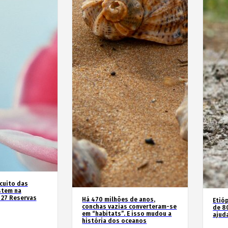
rcuito das
stem na
 27 Reservas
Há 470 milhões de anos,
Etióp
conchas vazias converteram-se
de 8
em “habitats”. E isso mudou a
ajud
história dos oceanos