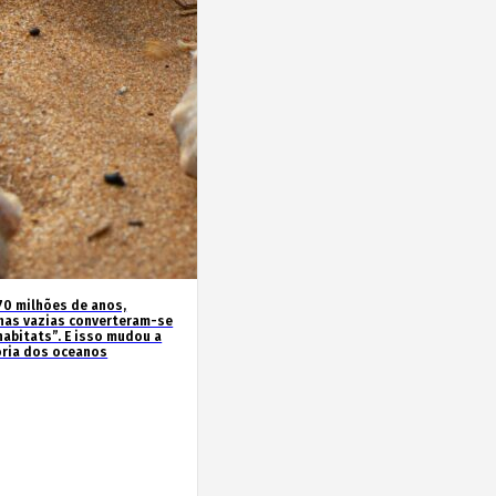
70 milhões de anos,
has vazias converteram-se
habitats”. E isso mudou a
ória dos oceanos