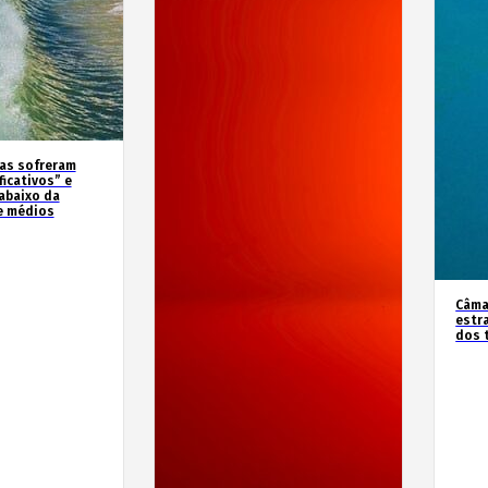
as sofreram
icativos” e
abaixo da
e médios
Câma
estr
dos 