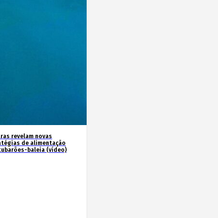
ras revelam novas
atégias de alimentação
tubarões-baleia (vídeo)