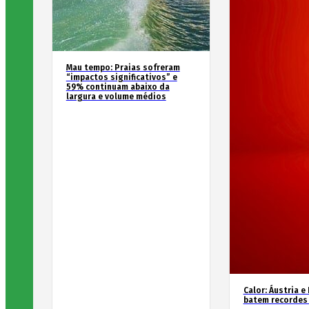
Mau tempo: Praias sofreram
“impactos significativos” e
59% continuam abaixo da
largura e volume médios
Calor: Áustria e
batem recordes 