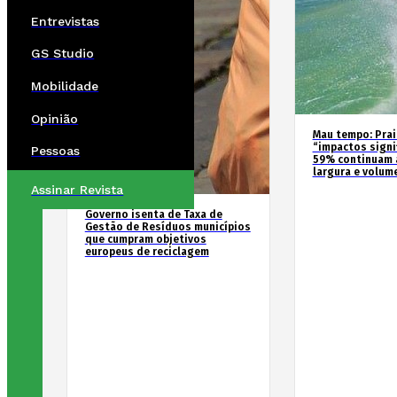
Entrevistas
GS Studio
Mobilidade
Opinião
Mau tempo: Prai
“impactos signif
Pessoas
59% continuam 
largura e volum
Assinar Revista
Governo isenta de Taxa de
Gestão de Resíduos municípios
que cumpram objetivos
europeus de reciclagem