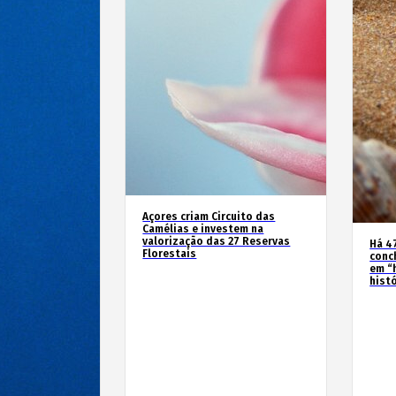
Açores criam Circuito das
Camélias e investem na
valorização das 27 Reservas
Há 4
Florestais
conc
em “
hist