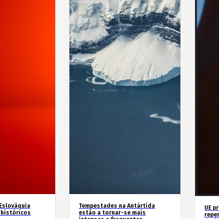
 Eslováquia
Tempestades na Antártida
UE p
históricos
estão a tornar-se mais
repe