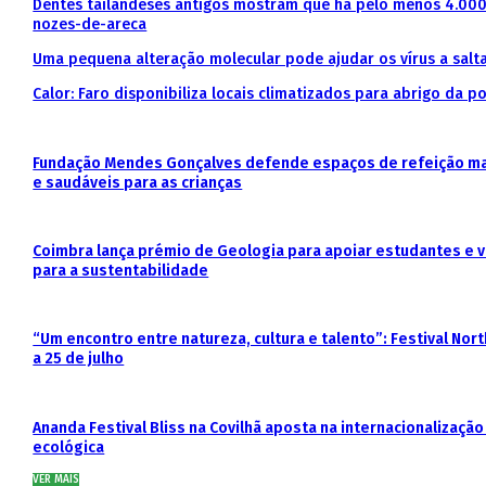
Dentes tailandeses antigos mostram que há pelo menos 4.0
nozes-de-areca
Uma pequena alteração molecular pode ajudar os vírus a sal
Calor: Faro disponibiliza locais climatizados para abrigo da p
Fundação Mendes Gonçalves defende espaços de refeição mai
e saudáveis para as crianças
Coimbra lança prémio de Geologia para apoiar estudantes e v
para a sustentabilidade
“Um encontro entre natureza, cultura e talento”: Festival No
a 25 de julho
Ananda Festival Bliss na Covilhã aposta na internacionalizaçã
ecológica
VER MAIS