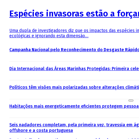
Espécies invasoras estão a forç
Uma dupla de investigadores diz que os impactos das espécies i
ecológicas e ignorando esta dimensão…
Campanha Nacional pelo Reconhecimento do Desgaste Rápido 
Dia Internacional das Áreas Marinhas Protegidas: Primeira ce
Políticos têm visões mais polarizadas sobre alterações climát
Habitações mais energeticamente eficientes protegem pessoa
Seis nadadores completam, pela primeira vez, travessia em á
offshore e a costa portuguesa