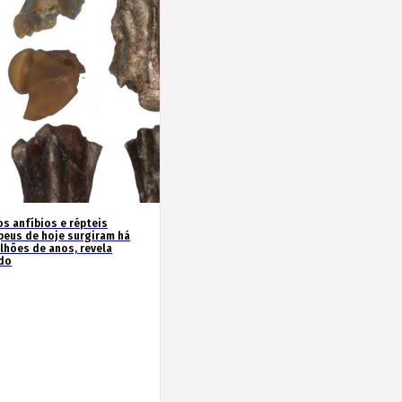
os anfíbios e répteis
peus de hoje surgiram há
ilhões de anos, revela
do