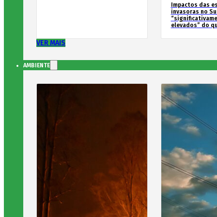
Impactos das e
invasoras no Su
“significativam
elevados” do qu
VER MAIS
AMBIENTE