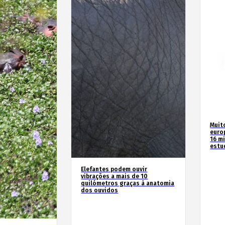
Muit
euro
16 m
estu
Elefantes podem ouvir
vibrações a mais de 10
quilómetros graças à anatomia
dos ouvidos