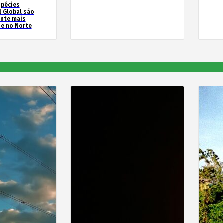
spécies
l Global são
ente mais
e no Norte