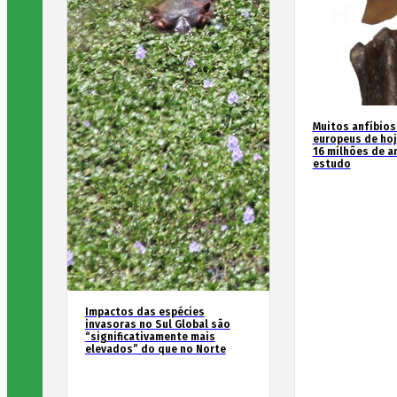
Muitos anfíbios
europeus de hoj
16 milhões de an
estudo
Impactos das espécies
invasoras no Sul Global são
“significativamente mais
elevados” do que no Norte