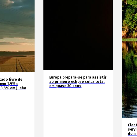
Europa prepara-se para assistir
cado livre de
ao primeiro eclipse solar total
bem 1,9% e
em quase 30 anos
 3,8% em junho
Cien
serv
de m