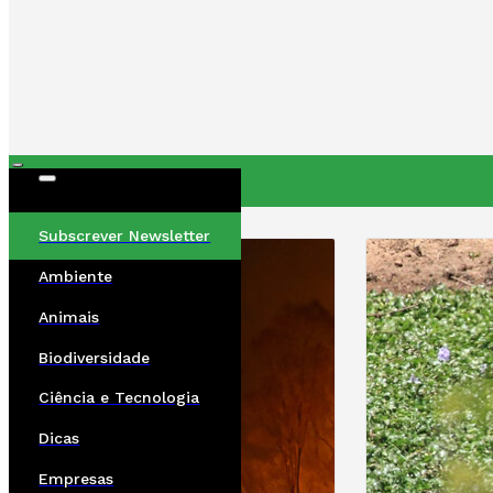
ÚLTIMAS
Subscrever Newsletter
Ambiente
Animais
Biodiversidade
Ciência e Tecnologia
Dicas
Empresas