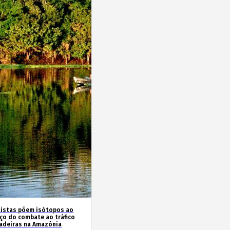
tistas põem isótopos ao
iço do combate ao tráfico
adeiras na Amazónia