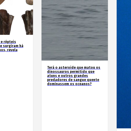
 e répteis
e surgiram há
os, revela
Terá o asteroide que matou os
dinossauros permitido que
atuns e outros grandes
predadores de sangue quente
dominassem os oceanos?