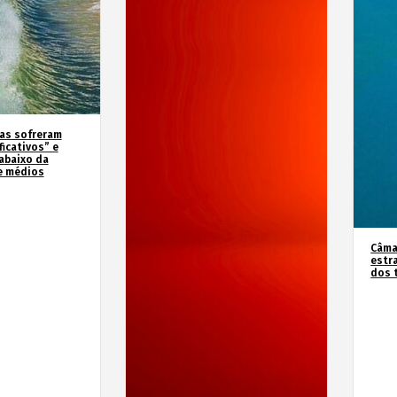
as sofreram
icativos” e
abaixo da
e médios
Câma
estr
dos 