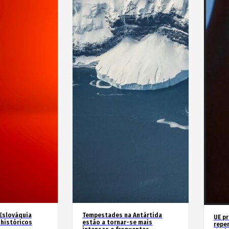
 Eslováquia
Tempestades na Antártida
UE p
históricos
estão a tornar-se mais
repe