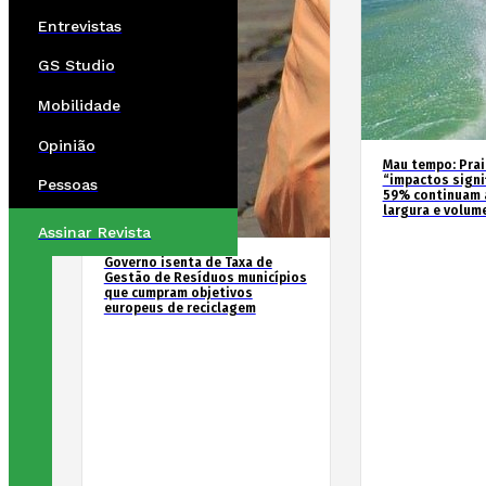
Entrevistas
GS Studio
Mobilidade
Opinião
Mau tempo: Prai
“impactos signif
Pessoas
59% continuam 
largura e volum
Assinar Revista
Governo isenta de Taxa de
Gestão de Resíduos municípios
que cumpram objetivos
europeus de reciclagem