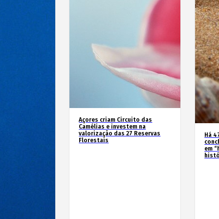
Açores criam Circuito das
Camélias e investem na
valorização das 27 Reservas
Há 4
Florestais
conc
em “
hist