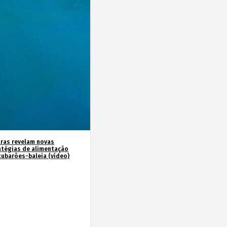
ras revelam novas
atégias de alimentação
tubarões-baleia (vídeo)