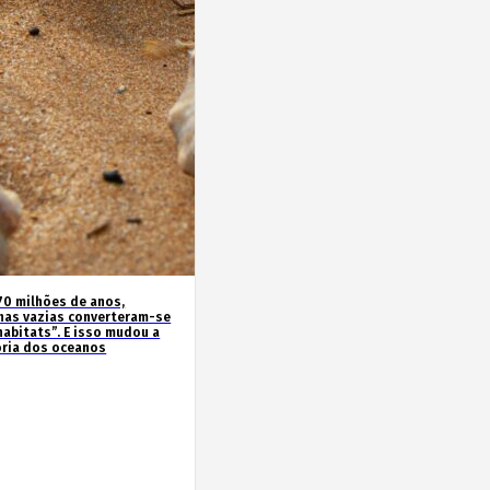
70 milhões de anos,
has vazias converteram-se
habitats”. E isso mudou a
ória dos oceanos