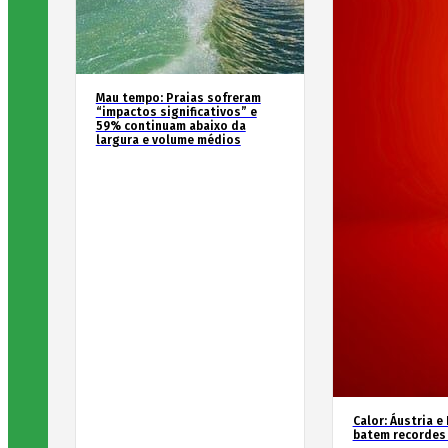
Mau tempo: Praias sofreram
“impactos significativos” e
59% continuam abaixo da
largura e volume médios
Calor: Áustria e
batem recordes 