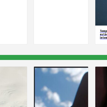
Temp
estã
inte