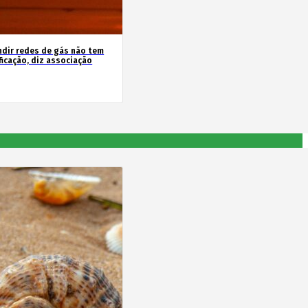
ndir redes de gás não tem
ficação, diz associação