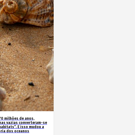
70 milhões de anos,
has vazias converteram-se
habitats”. E isso mudou a
ória dos oceanos