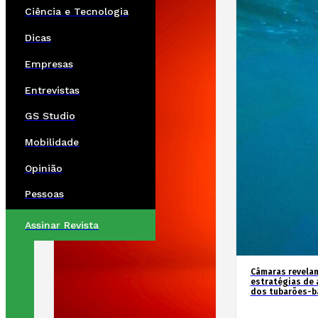
Ciência e Tecnologia
Dicas
Empresas
Entrevistas
GS Studio
Mobilidade
Opinião
Pessoas
Assinar Revista
Câmaras revela
estratégias de 
dos tubarões-ba