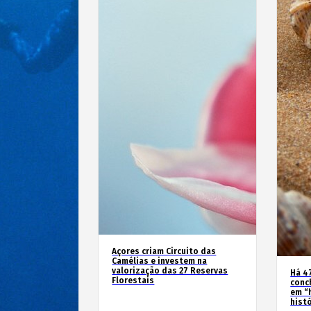
Açores criam Circuito das
Camélias e investem na
valorização das 27 Reservas
Há 4
Florestais
conc
em “
hist