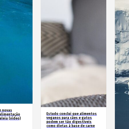
m novas
Estudo conclui que alimentos
alimentação
veganos para cães e gatos
leia (vídeo)
podem ser tão digestíveis
como dietas à base de carne