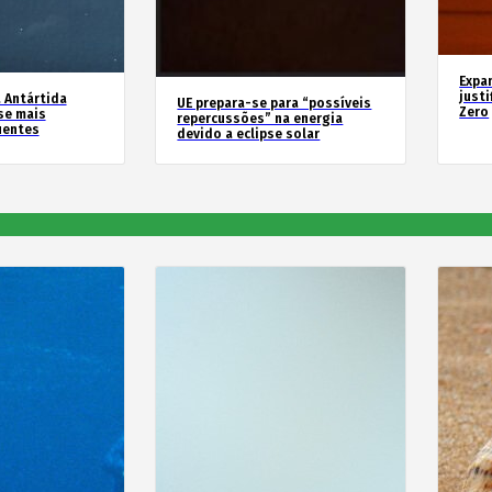
Expa
justi
 Antártida
UE prepara-se para “possíveis
Zero
se mais
repercussões” na energia
uentes
devido a eclipse solar