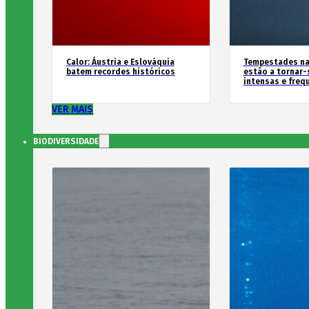
Calor: Áustria e Eslováquia
Tempestades na
batem recordes históricos
estão a tornar-
intensas e freq
VER MAIS
BIODIVERSIDADE