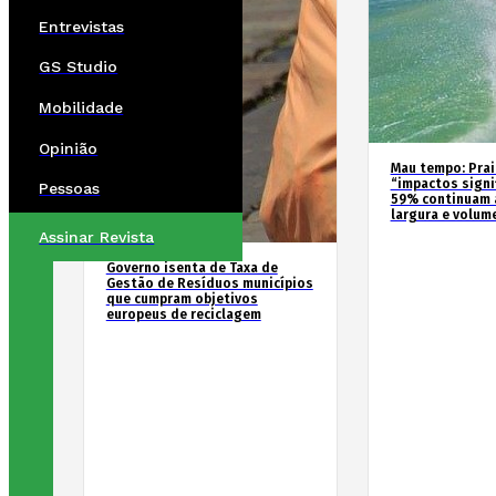
Entrevistas
GS Studio
Mobilidade
Opinião
Mau tempo: Prai
“impactos signif
Pessoas
59% continuam 
largura e volum
Assinar Revista
Governo isenta de Taxa de
Gestão de Resíduos municípios
que cumpram objetivos
europeus de reciclagem