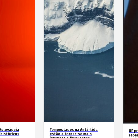
 Eslováquia
Tempestades na Antártida
UE p
históricos
estão a tornar-se mais
repe