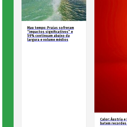
Mau tempo: Praias sofreram
“impactos significativos” e
59% continuam abaixo da
largura e volume médios
Calor: Áustria e
batem recordes 