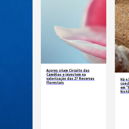
Açores criam Circuito das
Camélias e investem na
valorização das 27 Reservas
Há 4
Florestais
conc
em “
hist