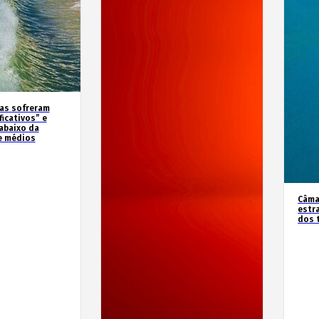
as sofreram
icativos” e
abaixo da
e médios
Câma
estr
dos 