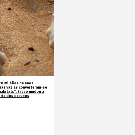
70 milhões de anos,
has vazias converteram-se
habitats”. E isso mudou a
ória dos oceanos