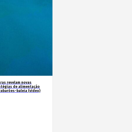
ras revelam novas
atégias de alimentação
tubarões-baleia (vídeo)