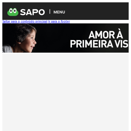
MENU
Saltar para o conteúdo principal
Ir para o footer