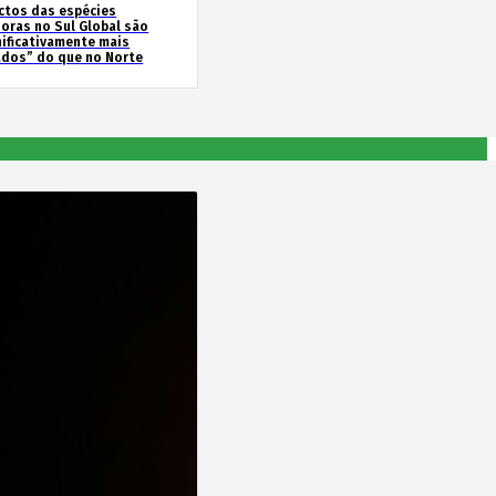
ctos das espécies
soras no Sul Global são
nificativamente mais
ados” do que no Norte