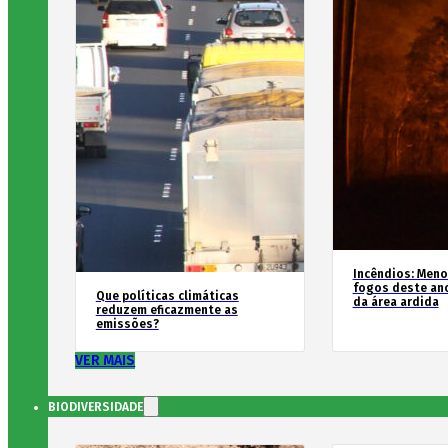
Incêndios: Men
fogos deste an
Que políticas climáticas
da área ardida
reduzem eficazmente as
emissões?
VER MAIS
BIODIVERSIDADE