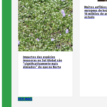
Muitos anfíbios
europeus de hoj
16 milhões de an
estudo
Impactos das espécies
invasoras no Sul Global são
“significativamente mais
elevados” do que no Norte
VER MAIS