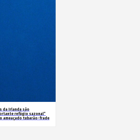
s da Irlanda são
ortante refúgio sazonal”
 o ameaçado tubarão-frade