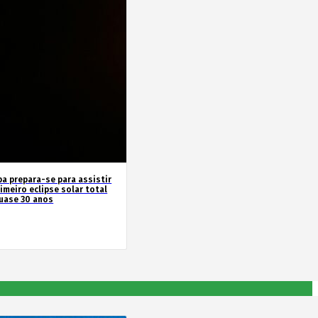
pa prepara-se para assistir
imeiro eclipse solar total
uase 30 anos