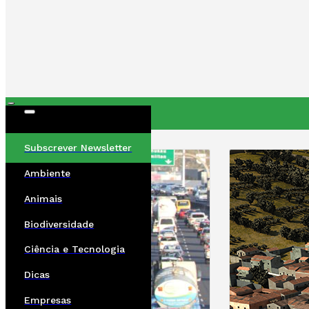
ÚLTIMAS
Subscrever Newsletter
Ambiente
Animais
Biodiversidade
Ciência e Tecnologia
Dicas
Empresas