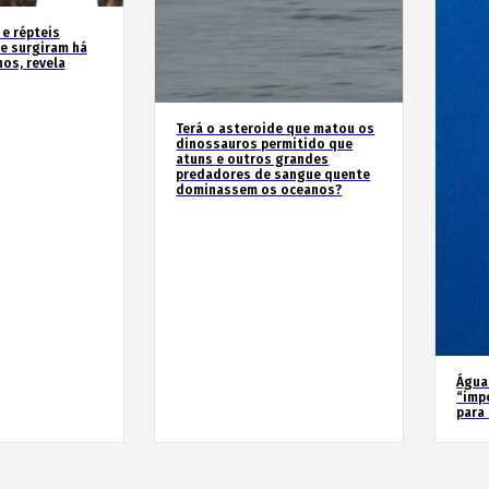
 e répteis
e surgiram há
os, revela
Terá o asteroide que matou os
dinossauros permitido que
atuns e outros grandes
predadores de sangue quente
dominassem os oceanos?
Água
“imp
para