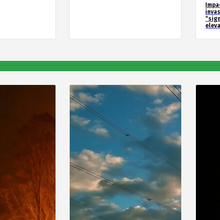
Impa
inva
“sig
elev