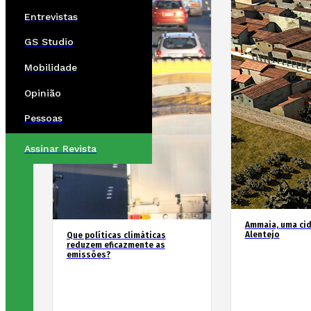
Entrevistas
GS Studio
Mobilidade
Opinião
Pessoas
Assinar Revista
Ammaia, uma ci
Alentejo
Que políticas climáticas
reduzem eficazmente as
emissões?