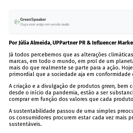
GreenSpeaker
Ouça este artigo em versão áudio.
Por Júlia Almeida, UPPartner PR & Influencer Marke
Já todos percebemos que as alterações climática
marcas, em todo o mundo, em prol de um planeta 
mais do que realmente se parte para a ação. Hoje
primordial que a sociedade aja em conformidade 
A criação e a divulgação de produtos
green,
bem co
desde o início da pandemia, estão a ser substanc
comprar em função dos valores que cada produto
A sustentabilidade passou de uma simples preocu
os consumidores procurem estar cada vez mais pr
sustentáveis.