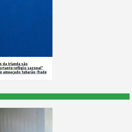
s da Irlanda são
ortante refúgio sazonal”
 o ameaçado tubarão-frade