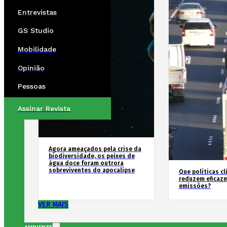
Entrevistas
GS Studio
Mobilidade
Opinião
Pessoas
Assinar Revista
Agora ameaçados pela crise da
biodiversidade, os peixes de
água doce foram outrora
sobreviventes do apocalipse
Que políticas cl
reduzem eficaz
emissões?
VER MAIS