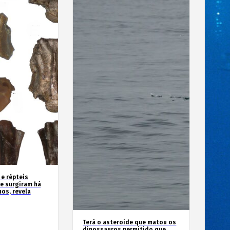
 e répteis
e surgiram há
os, revela
Terá o asteroide que matou os
dinossauros permitido que