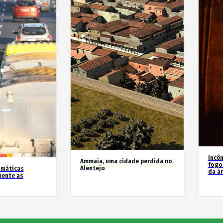
Incê
Ammaia, uma cidade perdida no
fogo
Alentejo
imáticas
da á
mente as