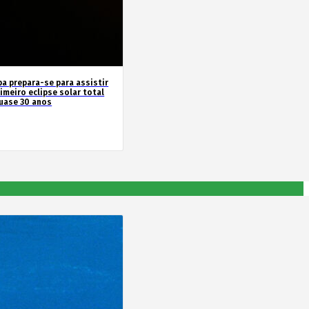
pa prepara-se para assistir
imeiro eclipse solar total
uase 30 anos