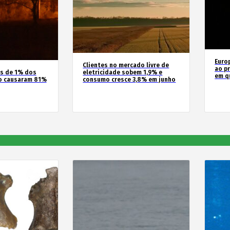
Euro
Clientes no mercado livre de
ao pr
os de 1% dos
eletricidade sobem 1,9% e
em q
o causaram 81%
consumo cresce 3,8% em junho