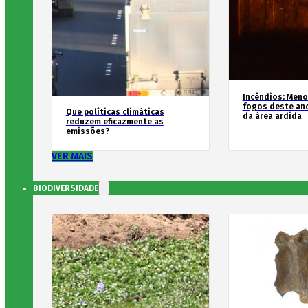
Incêndios: Men
fogos deste an
Que políticas climáticas
da área ardida
reduzem eficazmente as
emissões?
VER MAIS
BIODIVERSIDADE