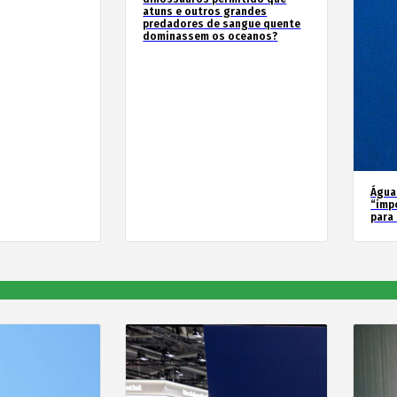
atuns e outros grandes
predadores de sangue quente
dominassem os oceanos?
Água
“imp
para