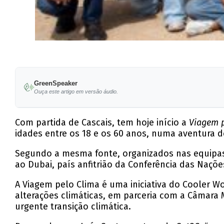
GreenSpeaker
Ouça este artigo em versão áudio.
Com partida de Cascais, tem hoje início a
Viagem p
idades entre os 18 e os 60 anos, numa aventura d
Segundo a mesma fonte, organizados nas equipas
ao Dubai, país anfitrião da Conferência das Naçõ
A Viagem pelo Clima é uma iniciativa do Cooler W
alterações climáticas, em parceria com a Câmara 
urgente transição climática.