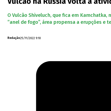
Vulcão na Rússia volta à ati
O Vulcão Shiveluch, que fica em Kamchatka, n
“anel de fogo”, área propensa a erupções e t
25/11/2022 9:10
Redação