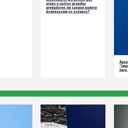
atuns e outros grandes
predadores de sangue quente
dominassem os oceanos?
Água
“imp
para