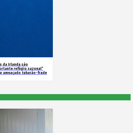
s da Irlanda são
ortante refúgio sazonal”
 o ameaçado tubarão-frade