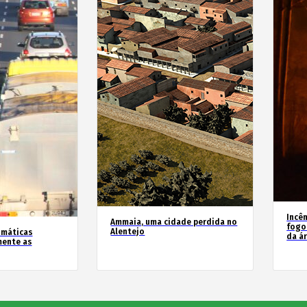
Incê
Ammaia, uma cidade perdida no
fogo
Alentejo
imáticas
da á
mente as