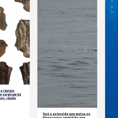
 e répteis
e surgiram há
os, revela
Terá o asteroide que matou os
dinossauros permitido que