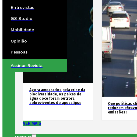
Entrevistas
GS Studio
Mobilidade
Opinião
Pessoas
Assinar Revista
Agora ameaçados pela crise da
biodiversidade, os peixes de
água doce foram outrora
sobreviventes do apocalipse
Que políticas cl
reduzem eficaz
emissões?
VER MAIS