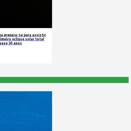
pa prepara-se para assistir
imeiro eclipse solar total
uase 30 anos