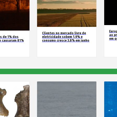
Euro
Clientes no mercado livre de
ao pr
os de 1% dos
eletricidade sobem 1,9% e
em q
o causaram 81%
consumo cresce 3,8% em junho