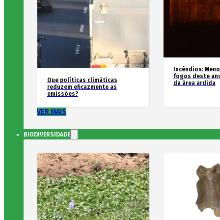
Incêndios: Men
fogos deste an
Que políticas climáticas
da área ardida
reduzem eficazmente as
emissões?
VER MAIS
BIODIVERSIDADE