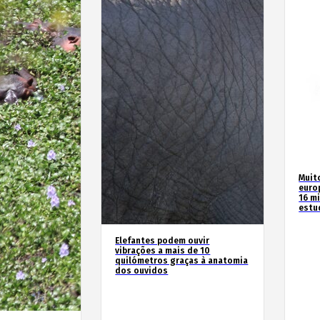
Muit
euro
16 m
estu
Elefantes podem ouvir
vibrações a mais de 10
quilómetros graças à anatomia
dos ouvidos