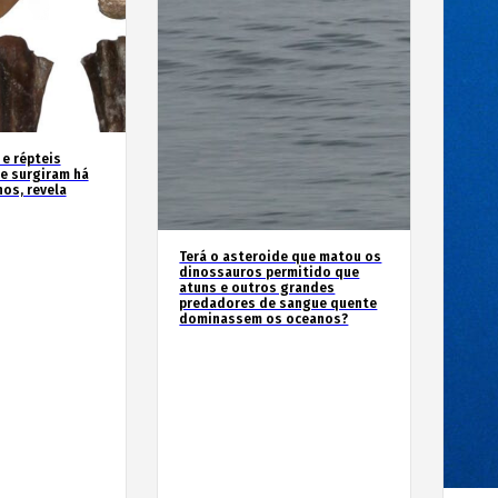
 e répteis
e surgiram há
os, revela
Terá o asteroide que matou os
dinossauros permitido que
atuns e outros grandes
predadores de sangue quente
dominassem os oceanos?