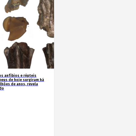
os anfíbios e répteis
peus de hoje surgiram há
ilhões de anos, revela
do