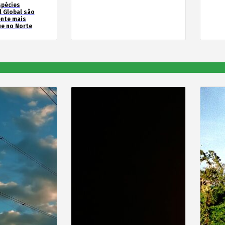
spécies
l Global são
ente mais
e no Norte