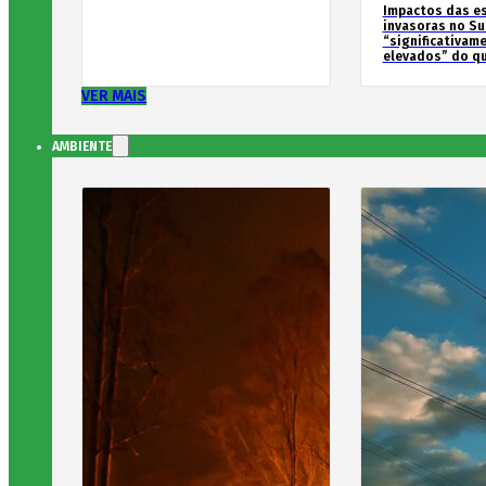
Impactos das e
invasoras no Su
“significativam
elevados” do qu
VER MAIS
AMBIENTE