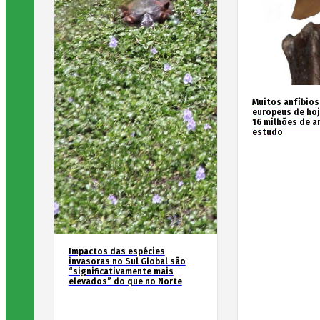
Muitos anfíbios
europeus de hoj
16 milhões de an
estudo
Impactos das espécies
invasoras no Sul Global são
“significativamente mais
elevados” do que no Norte