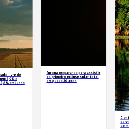
Europa prepara-se para assistir
cado livre de
ao primeiro eclipse solar total
bem 1,9% e
em quase 30 anos
 3,8% em junho
Cien
serv
de m