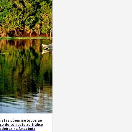
tistas põem isótopos ao
iço do combate ao tráfico
adeiras na Amazónia