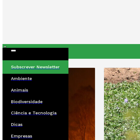
ÚLTIMAS
Subscrever Newsletter
Ambiente
Animais
Biodiversidade
Ciência e Tecnologia
Dicas
Empresas