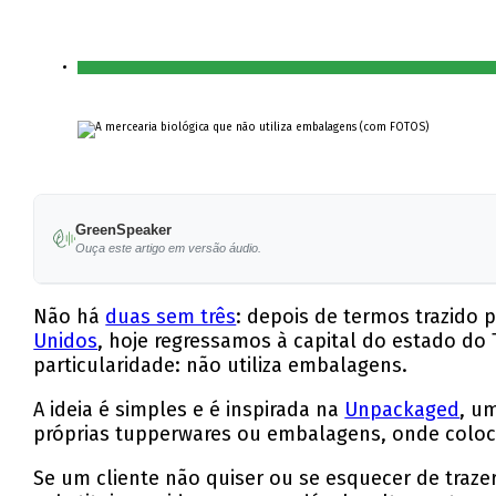
GreenSpeaker
Ouça este artigo em versão áudio.
Não há
duas sem três
: depois de termos trazido 
Unidos
, hoje regressamos à capital do estado do 
particularidade: não utiliza embalagens.
A ideia é simples e é inspirada na
Unpackaged
, u
próprias tupperwares ou embalagens, onde coloca
Se um cliente não quiser ou se esquecer de traze