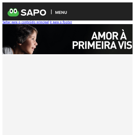
MENU
Saltar para o conteúdo principal
Ir para o footer