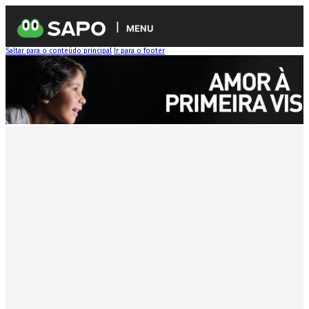
MENU
Saltar para o conteúdo principal
Ir para o footer