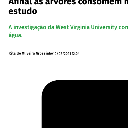
Afinal as árvores consomem m
estudo
A investigação da West Virginia University c
água.
10/02/2021 12:04
Rita de Oliveira Grossinho