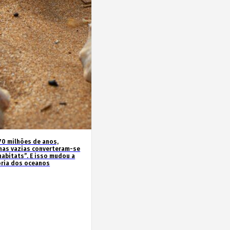
70 milhões de anos,
has vazias converteram-se
habitats”. E isso mudou a
ória dos oceanos