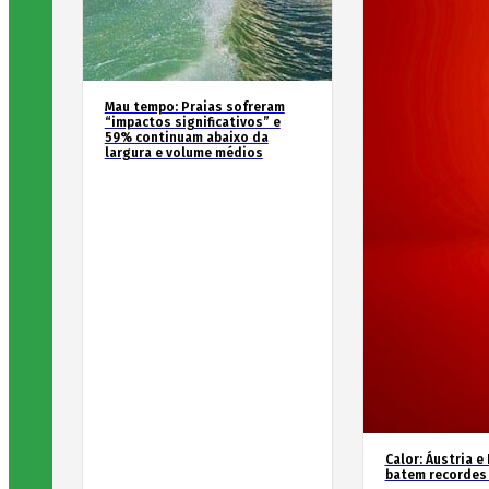
Mau tempo: Praias sofreram
“impactos significativos” e
59% continuam abaixo da
largura e volume médios
Calor: Áustria e
batem recordes 