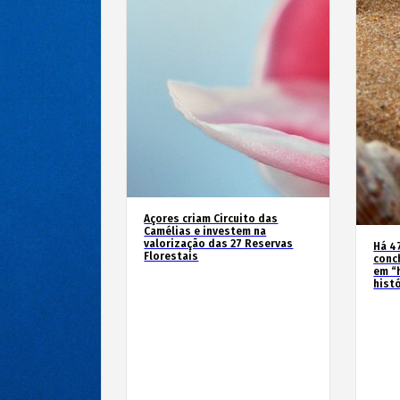
Açores criam Circuito das
Camélias e investem na
valorização das 27 Reservas
Há 4
Florestais
conc
em “
hist