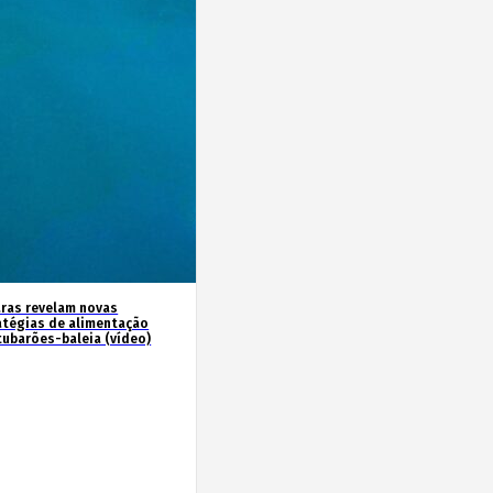
ras revelam novas
atégias de alimentação
tubarões-baleia (vídeo)