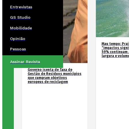
Entrevistas
GS Studio
Mobilidade
Opinião
Mau tempo: Prai
“impactos signif
Pessoas
59% continuam 
largura e volum
Assinar Revista
Governo isenta de Taxa de
Gestão de Resíduos municípios
que cumpram objetivos
europeus de reciclagem