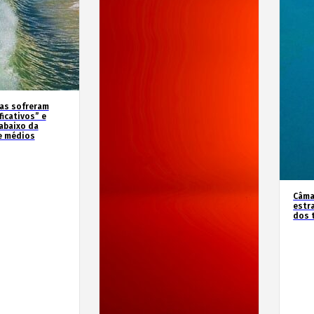
as sofreram
icativos” e
abaixo da
e médios
Câma
estr
dos 