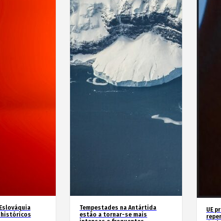
 Eslováquia
Tempestades na Antártida
UE p
históricos
estão a tornar-se mais
repe