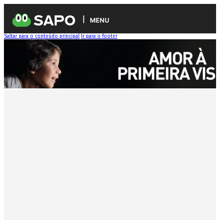
MENU
Saltar para o conteúdo principal
Ir para o footer