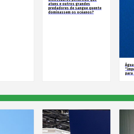
atuns e outros grandes
predadores de sangue quente
dominassem os oceanos?
Água
“imp
para