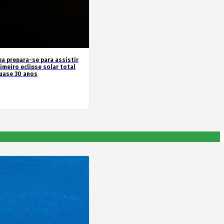
pa prepara-se para assistir
imeiro eclipse solar total
uase 30 anos