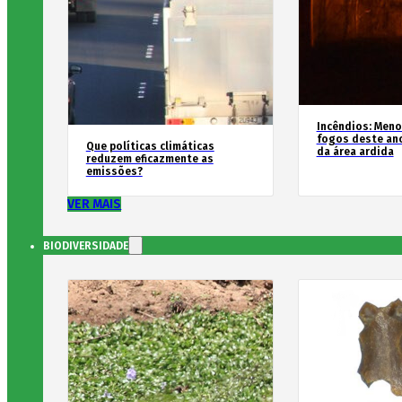
Incêndios: Men
fogos deste an
Que políticas climáticas
da área ardida
reduzem eficazmente as
emissões?
VER MAIS
BIODIVERSIDADE