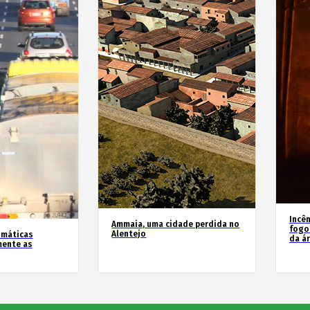
Incê
Ammaia, uma cidade perdida no
fogo
Alentejo
imáticas
da á
mente as