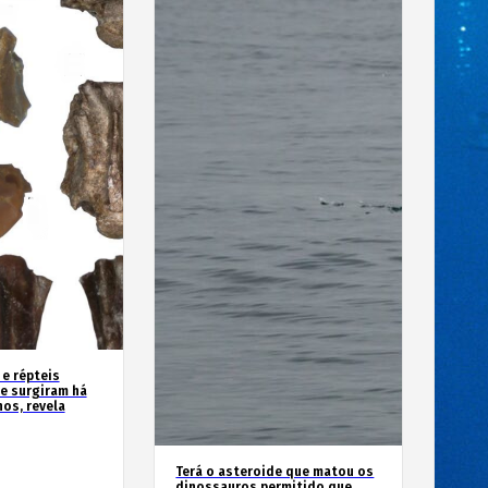
 e répteis
e surgiram há
os, revela
Terá o asteroide que matou os
dinossauros permitido que