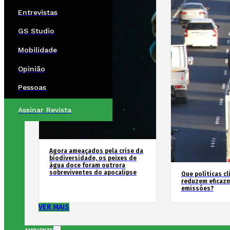
Entrevistas
GS Studio
Mobilidade
Opinião
Pessoas
Assinar Revista
Agora ameaçados pela crise da
biodiversidade, os peixes de
água doce foram outrora
sobreviventes do apocalipse
Que políticas cl
reduzem eficaz
emissões?
VER MAIS