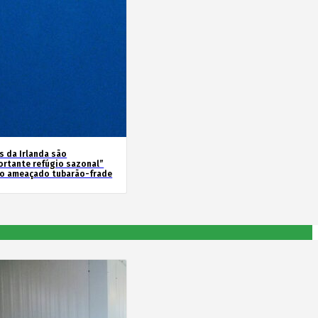
s da Irlanda são
ortante refúgio sazonal”
 o ameaçado tubarão-frade