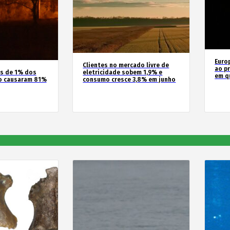
Euro
Clientes no mercado livre de
ao pr
os de 1% dos
eletricidade sobem 1,9% e
em q
o causaram 81%
consumo cresce 3,8% em junho