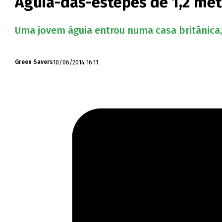
Águia-das-estepes de 1,2 met
Uma jovem águia entrou numa casa britânica,
10/06/2014 16:11
Green Savers