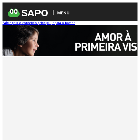
MENU
Saltar para o conteúdo principal
Ir para o footer