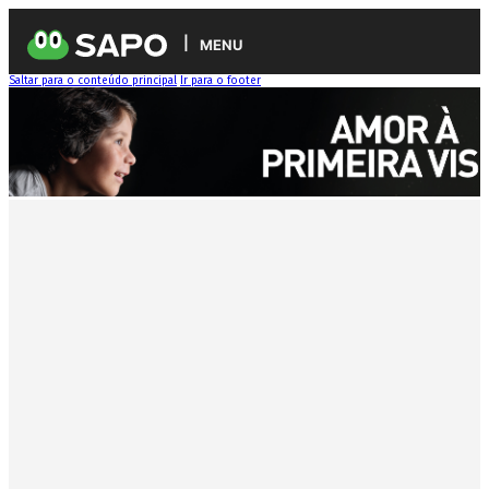
MENU
Saltar para o conteúdo principal
Ir para o footer