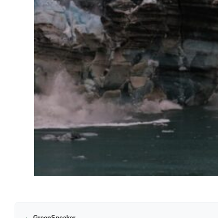
GreenSpeaker