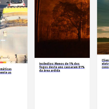
Clie
Incêndios: Menos de 1% dos
elet
fogos deste ano causaram 81%
cons
imáticas
da área ardida
mente as