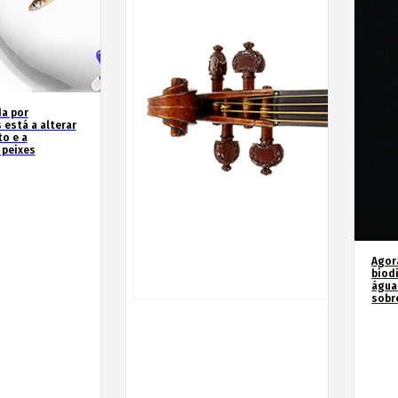
a por
 está a alterar
o e a
 peixes
Agor
biod
água
sobr