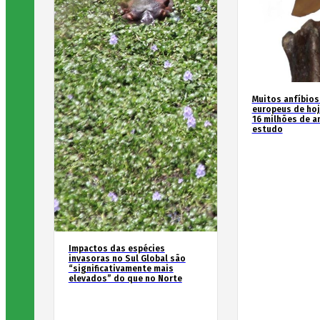
Muitos anfíbios
europeus de hoj
16 milhões de an
estudo
Impactos das espécies
invasoras no Sul Global são
“significativamente mais
elevados” do que no Norte