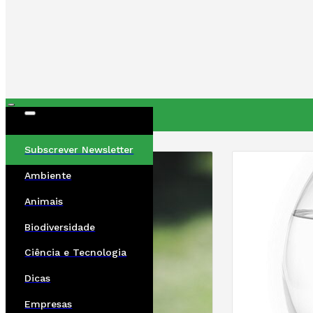
ÚLTIMAS
Subscrever Newsletter
Ambiente
Animais
Biodiversidade
Ciência e Tecnologia
Dicas
Empresas