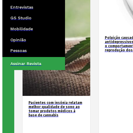
Entrevistas
GS Studio
Mobilidade
Poluição causad
Opinião
antidepressivos
o comportament
reprodução dos
Pessoas
Assinar Revista
Pacientes com insónia relatam
melhor qualidade de sono ao
tomar produtos médicos à
base de cannabis