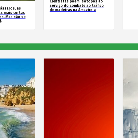
Cientistas põem isótopos ao
serviço do combate ao tráfico
ássaros, as
de madeiras na Amazónia
s mais curtas
s. Mas não se
ê