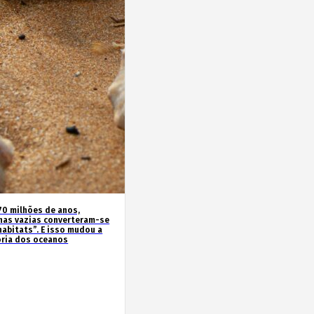
70 milhões de anos,
has vazias converteram-se
habitats”. E isso mudou a
ória dos oceanos