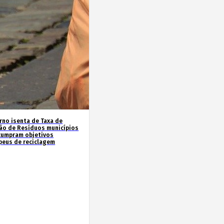
rno isenta de Taxa de
ão de Resíduos municípios
cumpram objetivos
peus de reciclagem