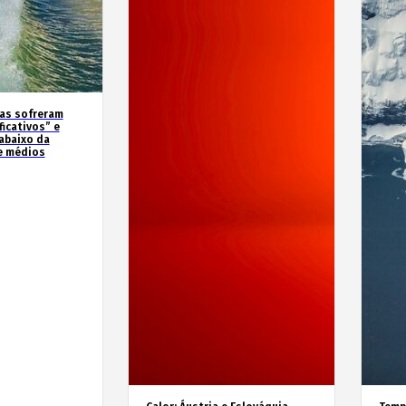
as sofreram
icativos” e
abaixo da
e médios