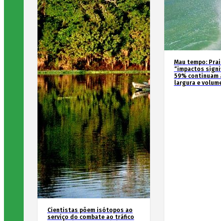
Mau tempo: Prai
“impactos signif
59% continuam 
largura e volum
Cientistas põem isótopos ao
serviço do combate ao tráfico