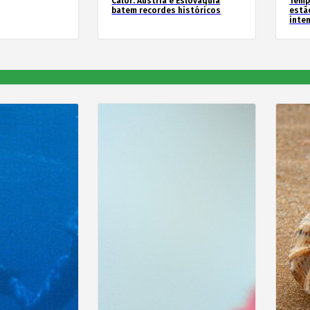
Calor: Áustria e Eslováquia
Temp
batem recordes históricos
estã
inte