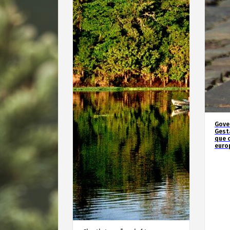
Gove
Gest
que 
euro