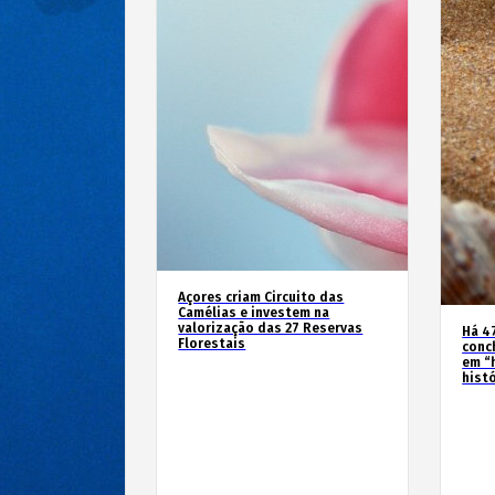
Açores criam Circuito das
Camélias e investem na
valorização das 27 Reservas
Há 4
Florestais
conc
em “
hist