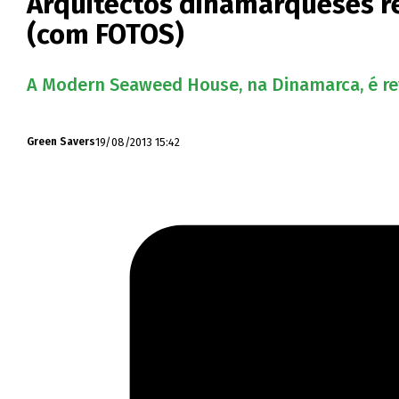
Arquitectos dinamarqueses r
(com FOTOS)
A Modern Seaweed House, na Dinamarca, é rev
19/08/2013 15:42
Green Savers