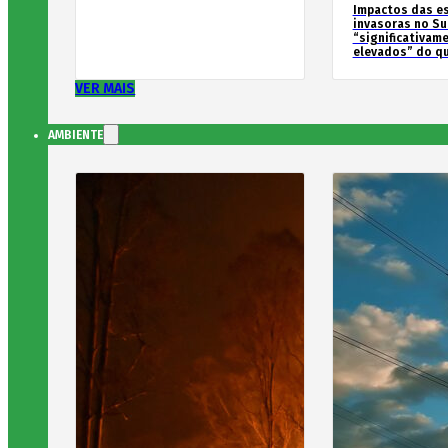
Impactos das e
invasoras no Su
“significativam
elevados” do qu
VER MAIS
AMBIENTE