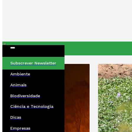
ÚLTIMAS
Subscrever Newsletter
Ambiente
Animais
Biodiversidade
Ciência e Tecnologia
Dicas
Empresas