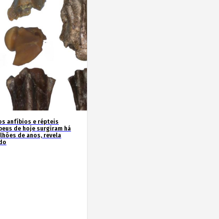
os anfíbios e répteis
peus de hoje surgiram há
ilhões de anos, revela
do