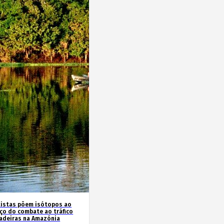
tistas põem isótopos ao
iço do combate ao tráfico
adeiras na Amazónia