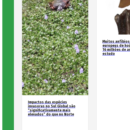
Muitos anfíbios
europeus de hoj
16 milhões de an
estudo
Impactos das espécies
invasoras no Sul Global são
“significativamente mais
elevados” do que no Norte