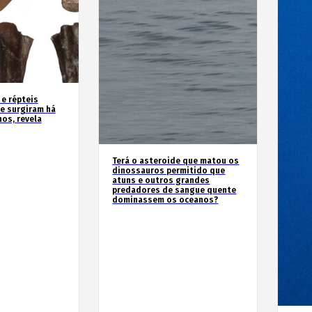
 e répteis
e surgiram há
os, revela
Terá o asteroide que matou os
dinossauros permitido que
atuns e outros grandes
predadores de sangue quente
dominassem os oceanos?