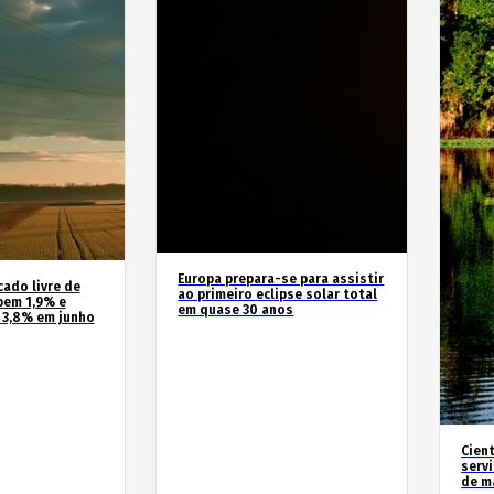
Europa prepara-se para assistir
cado livre de
ao primeiro eclipse solar total
bem 1,9% e
em quase 30 anos
 3,8% em junho
Cien
serv
de m