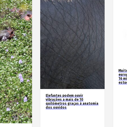
Muit
euro
16 m
estu
Elefantes podem ouvir
vibrações a mais de 10
quilómetros graças à anatomia
dos ouvidos