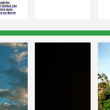
spécies
l Global são
ente mais
e no Norte