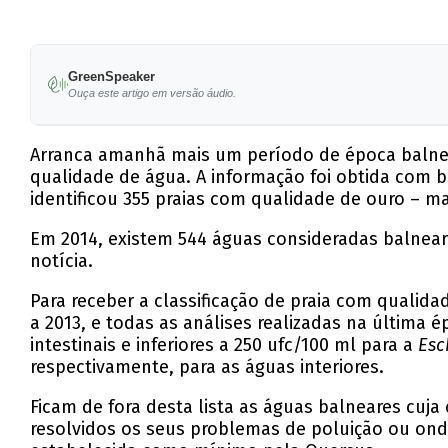
GreenSpeaker
Ouça este artigo em versão áudio.
Arranca amanhã mais um período de época balnear
qualidade de água. A informação foi obtida com ba
identificou 355 praias com qualidade de ouro – ma
Em 2014, existem 544 águas consideradas balneare
notícia.
Para receber a classificação de praia com qualid
a 2013, e todas as análises realizadas na última é
intestinais e inferiores a 250 ufc/100 ml para a
Esc
respectivamente, para as águas interiores.
Ficam de fora desta lista as águas balneares cuj
resolvidos os seus problemas de poluição ou onde