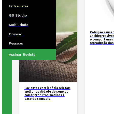
Entrevistas
GS Studio
Mobilidade
Poluição causad
Opinião
antidepressivos
o comportament
reprodução dos
Pessoas
Assinar Revista
Pacientes com insónia relatam
melhor qualidade de sono ao
tomar produtos médicos à
base de cannabis