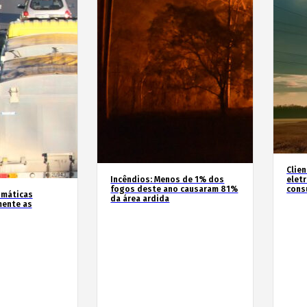
Clie
Incêndios: Menos de 1% dos
elet
fogos deste ano causaram 81%
cons
imáticas
da área ardida
mente as