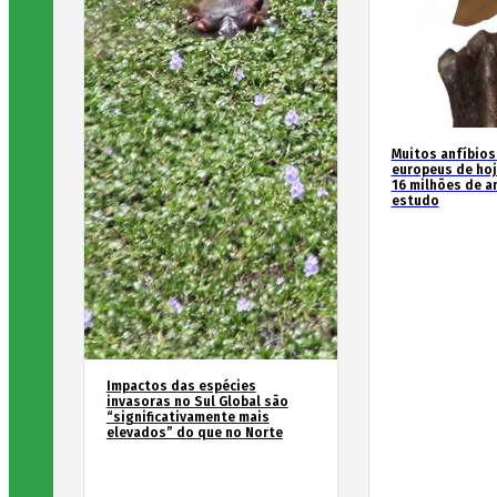
Muitos anfíbios
europeus de hoj
16 milhões de an
estudo
Impactos das espécies
invasoras no Sul Global são
“significativamente mais
elevados” do que no Norte