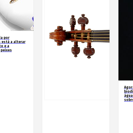
a por
 está a alterar
o e a
 peixes
Agor
biod
água
sobr