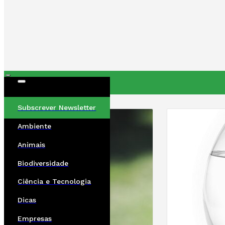
ÚLTIMAS
Subscrever Newsletter
Ambiente
Animais
Biodiversidade
Ciência e Tecnologia
Dicas
Empresas