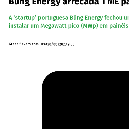
Bling Energy arrecada 1 ME p
A ‘startup’ portuguesa Bling Energy fechou 
instalar um Megawatt pico (MWp) em painéis 
30/08/2023 9:00
Green Savers com Lusa