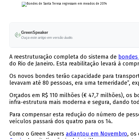
GreenSpeaker
Ouça este artigo em versão áudio.
A reestruturação completa do sistema de
bondes 
do Rio de Janeiro. Esta reabilitação levará à com
Os novos bondes terão capacidade para transpor
levavam até 80 pessoas, era uma temeridade”, expl
Orçados em R$ 110 milhões (€ 47,7 milhões), os b
infra-estrutura mais moderna e segura, dando to
Para compensar esta redução do número de pess
veículos passará dos quatro para os 14.
Como o Green Savers
adiantou em Novembro
, os