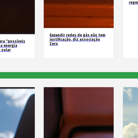
rege
Expandir redes de gás não tem
justificação, diz associação
ara “possíveis
Zero
a energia
 solar