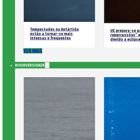
Tempestades na Antártida
UE prepara-se p
estão a tornar-se mais
repercussões” n
intensas e frequentes
devido a eclipse
VER MAIS
BIODIVERSIDADE