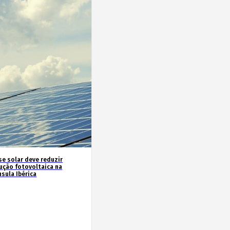
se solar deve reduzir
ução fotovoltaica na
sula Ibérica