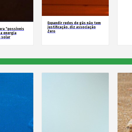
Expandir redes de gás não tem
justificação, diz associação
ara “possíveis
Zero
a energia
 solar