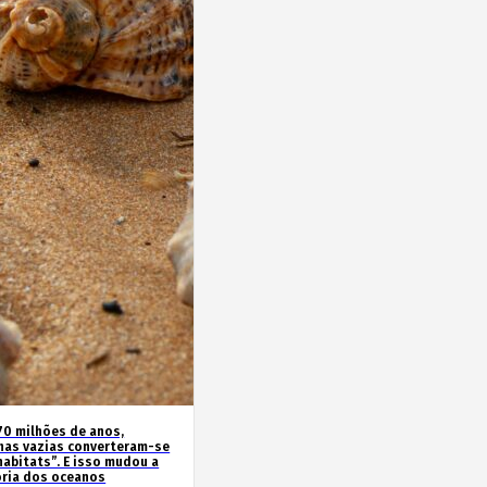
70 milhões de anos,
has vazias converteram-se
habitats”. E isso mudou a
ória dos oceanos