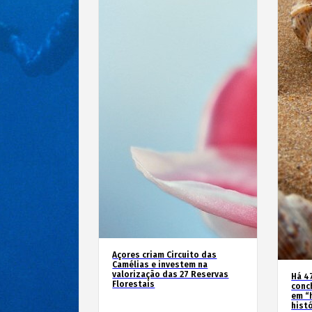
Açores criam Circuito das
Camélias e investem na
valorização das 27 Reservas
Há 4
Florestais
conc
em “
hist