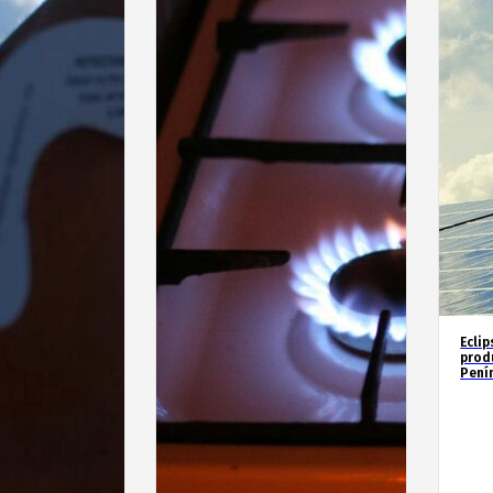
Eclip
prod
Penín