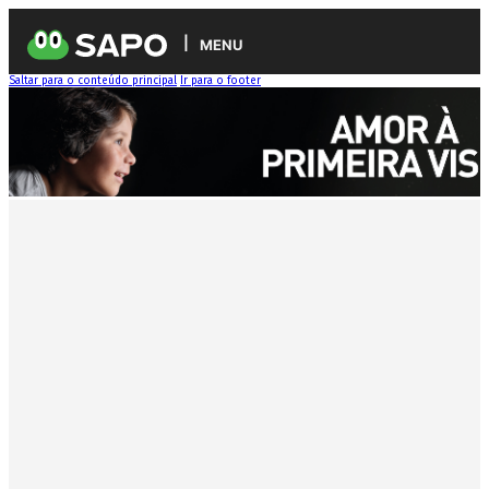
MENU
Saltar para o conteúdo principal
Ir para o footer