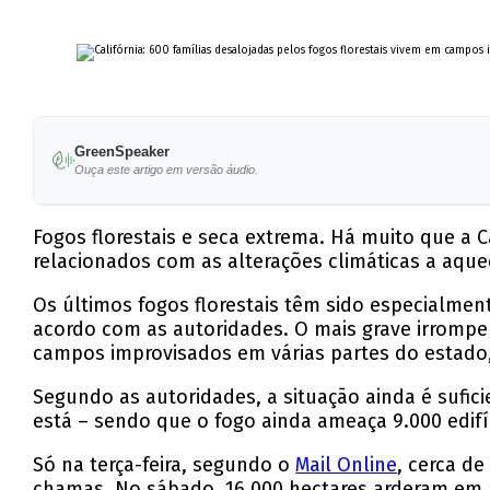
GreenSpeaker
Ouça este artigo em versão áudio.
Fogos florestais e seca extrema. Há muito que a 
relacionados com as alterações climáticas a aque
Os últimos fogos florestais têm sido especialment
acordo com as autoridades. O mais grave irrompe
campos improvisados em várias partes do estado,
Segundo as autoridades, a situação ainda é sufic
está – sendo que o fogo ainda ameaça 9.000 edif
Só na terça-feira, segundo o
Mail Online
, cerca d
chamas. No sábado, 16.000 hectares arderam em 