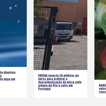
do Alentejo
VERDAI investe 18 milhões de
no
euros para acelerar a
de água em
descarbonização da única rede
Ambil
urbana de frio e calor em
valo
Portugal
conc