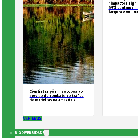
“impactos signif
59% continuam 
largura e volum
Cientistas põem isótopos ao
serviço do combate ao tráfico
de madeiras na Amazónia
VER MAIS
BIODIVERSIDADE