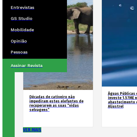
Entrevistas
GS Studio
Mobilidade
Opinião
Pessoas
Assinar Revista
Águas Públicas 
Décadas de cativeiro não
investe 1,57ME 
impediram estes elefantes de
abastecimento 
recuperarem as suas “vidas
Aljustrel
selvagens”
VER MAIS