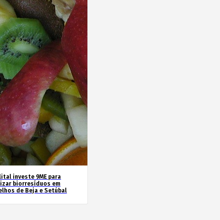
ital investe 9ME para
rizar biorresíduos em
elhos de Beja e Setúbal