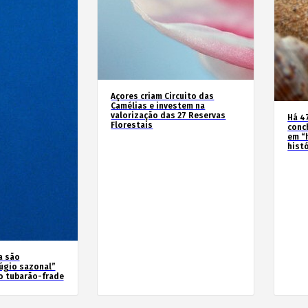
Açores criam Circuito das
Camélias e investem na
valorização das 27 Reservas
Há 4
Florestais
conc
em “
hist
a são
úgio sazonal”
o tubarão-frade