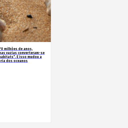
70 milhões de anos,
has vazias converteram-se
habitats”. E isso mudou a
ória dos oceanos