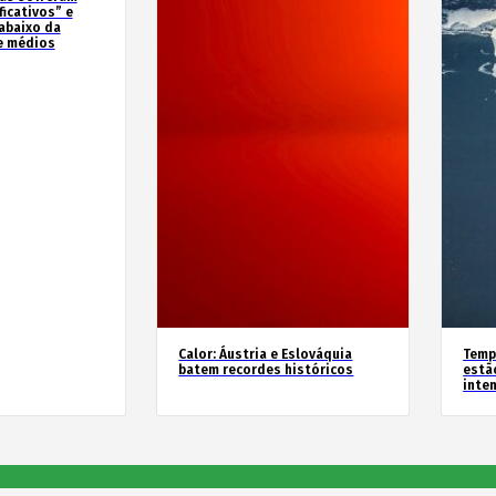
icativos” e
abaixo da
e médios
Calor: Áustria e Eslováquia
Temp
batem recordes históricos
estã
inte