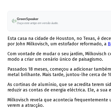
GreenSpeaker
Ouça este artigo em versão áudio.
Esta casa na cidade de Houston, no Texas, é dec
por John Milkovisch, um estofador reformado, a
B
Com vontade de mudar o seu jardim, Milkovisch 
modo a criar um cenário único de paisagismo.
Passados 18 meses, começou a adicionar também a
metal brilhante. Mais tarde, juntou-lhe cerca de 1
As cortinas de alumínio, que se acredita terem si
reduzir as contas de energia eléctrica. Ele, a su
Milkovisch revela que acontecia frequentemente u
verem a atracção.