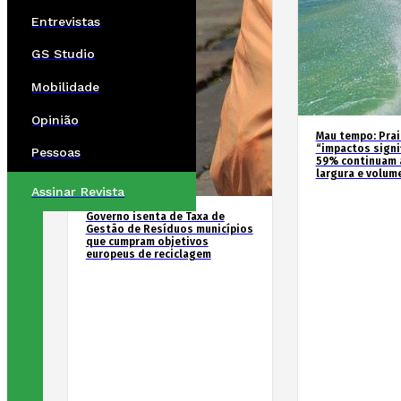
Entrevistas
GS Studio
Mobilidade
Opinião
Mau tempo: Prai
“impactos signif
Pessoas
59% continuam 
largura e volum
Assinar Revista
Governo isenta de Taxa de
Gestão de Resíduos municípios
que cumpram objetivos
europeus de reciclagem