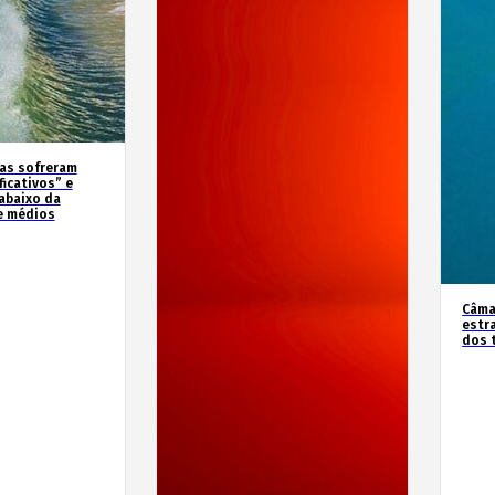
as sofreram
icativos” e
abaixo da
e médios
Câma
estr
dos 