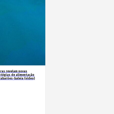
ras revelam novas
atégias de alimentação
tubarões-baleia (vídeo)