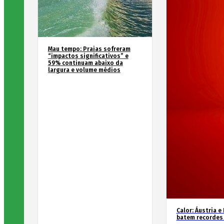
Mau tempo: Praias sofreram
“impactos significativos” e
59% continuam abaixo da
largura e volume médios
Calor: Áustria e
batem recordes 