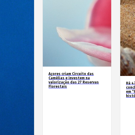
Açores criam Circuito das
Camélias e investem na
valorização das 27 Reservas
Há 4
Florestais
conc
em “
hist