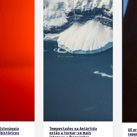
 Eslováquia
Tempestades na Antártida
UE p
históricos
estão a tornar-se mais
repe