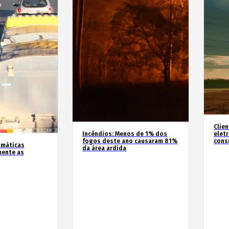
Clie
Incêndios: Menos de 1% dos
elet
fogos deste ano causaram 81%
cons
imáticas
da área ardida
mente as