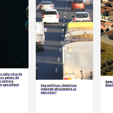
 pela crise da
 os peixes de
m outrora
Amma
o apocalipse
Alen
Que políticas climáticas
reduzem eficazmente as
emissões?