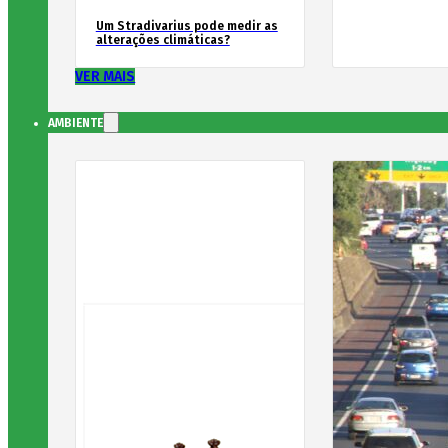
Um Stradivarius pode medir as
alterações climáticas?
VER MAIS
AMBIENTE