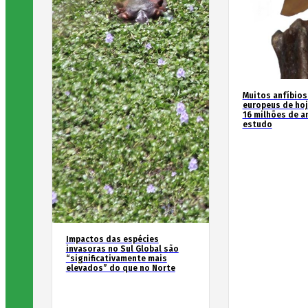
Muitos anfíbios
europeus de hoj
16 milhões de an
estudo
Impactos das espécies
invasoras no Sul Global são
“significativamente mais
elevados” do que no Norte