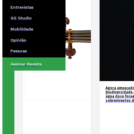
Entrevistas
GS Studio
Mobilidade
Opinião
Pessoas
Assinar Revista
Agora ameaçados
biodiversidade,
água doce fora
sobreviventes d