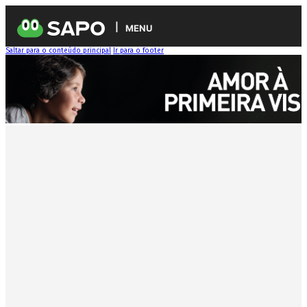
MENU
Saltar para o conteúdo principal
Ir para o footer