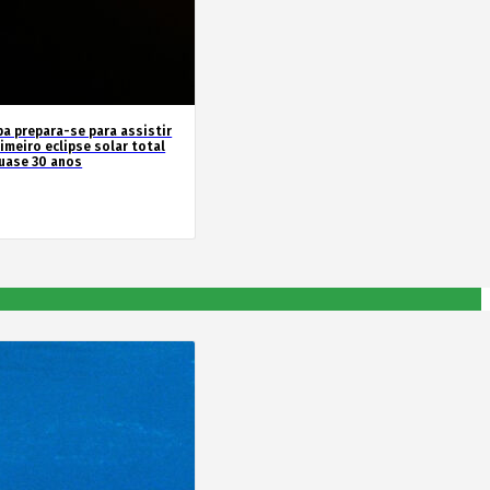
pa prepara-se para assistir
imeiro eclipse solar total
uase 30 anos