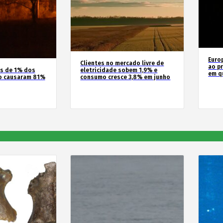
Euro
Clientes no mercado livre de
ao pr
os de 1% dos
eletricidade sobem 1,9% e
em q
o causaram 81%
consumo cresce 3,8% em junho