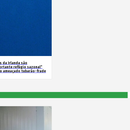
s da Irlanda são
ortante refúgio sazonal”
 o ameaçado tubarão-frade