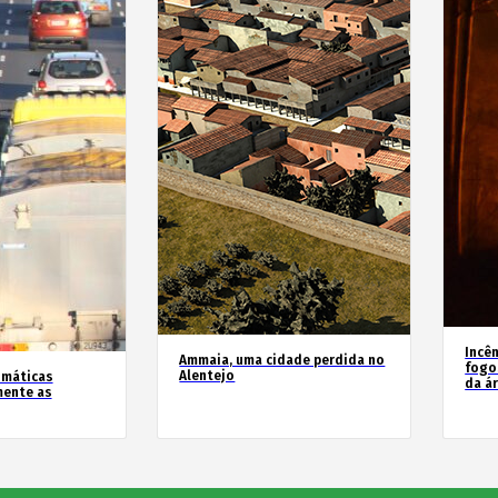
Incê
Ammaia, uma cidade perdida no
fogo
Alentejo
imáticas
da á
mente as