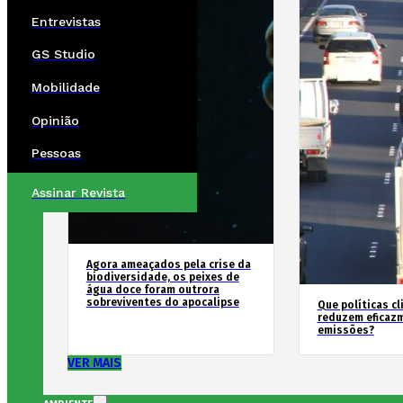
Entrevistas
GS Studio
Mobilidade
Opinião
Pessoas
Assinar Revista
Agora ameaçados pela crise da
biodiversidade, os peixes de
água doce foram outrora
sobreviventes do apocalipse
Que políticas cl
reduzem eficaz
emissões?
VER MAIS