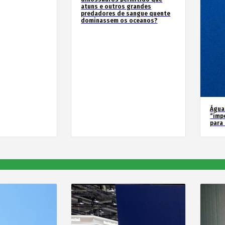
atuns e outros grandes
predadores de sangue quente
dominassem os oceanos?
Água
“imp
para