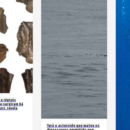
 e répteis
e surgiram há
os, revela
Terá o asteroide que matou os
dinossauros permitido que