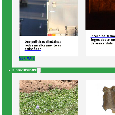
Incêndios: Men
fogos deste an
Que políticas climáticas
da área ardida
reduzem eficazmente as
emissões?
VER MAIS
BIODIVERSIDADE