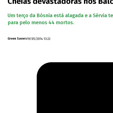
Cheias devastadoras nos Bal
Um terço da Bósnia está alagada e a Sérvia 
para pelo menos 44 mortos.
19/05/2014 13:22
Green Savers