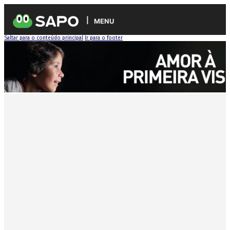
MENU
Saltar para o conteúdo principal
Ir para o footer