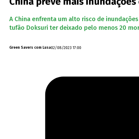
China prevê mais inundações
A China enfrenta um alto risco de inundações
tufão Doksuri ter deixado pelo menos 20 mor
02/08/2023 17:00
Green Savers com Lusa