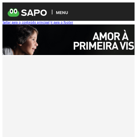
MENU
Saltar para o conteúdo principal
Ir para o footer