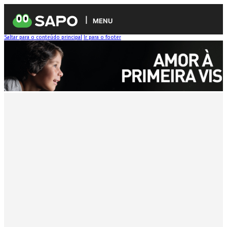
MENU
Saltar para o conteúdo principal
Ir para o footer