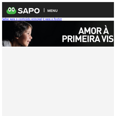
MENU
Saltar para o conteúdo principal
Ir para o footer