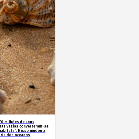
70 milhões de anos,
has vazias converteram-se
habitats”. E isso mudou a
ória dos oceanos