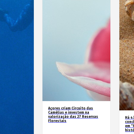
Açores criam Circuito das
Camélias e investem na
valorização das 27 Reservas
Há 4
Florestais
conc
em “
hist