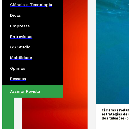
Ciência e Tecnologia
Dicas
Empresas
Entrevistas
GS Studio
Mobilidade
Opinião
Pessoas
Assinar Revista
Câmaras revela
estratégias de 
dos tubarões-ba