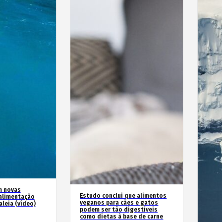
m novas
Estudo conclui que alimentos
alimentação
veganos para cães e gatos
leia (vídeo)
podem ser tão digestíveis
como dietas à base de carne