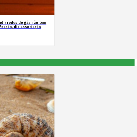
ndir redes de gás não tem
ficação, diz associação