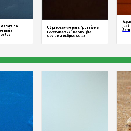
Expa
justi
 Antártida
UE prepara-se para “possíveis
Zero
se mais
repercussões” na energia
uentes
devido a eclipse solar