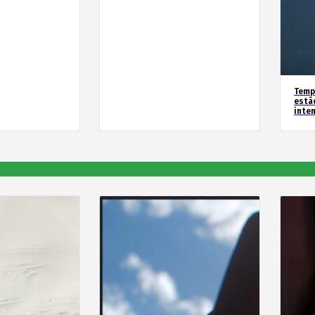
Temp
estã
inte