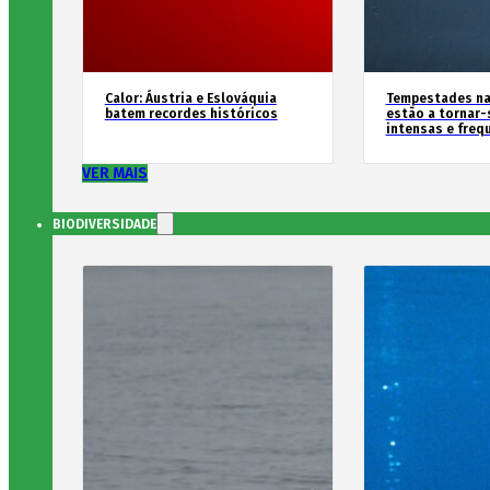
Calor: Áustria e Eslováquia
Tempestades na
batem recordes históricos
estão a tornar-
intensas e freq
VER MAIS
BIODIVERSIDADE