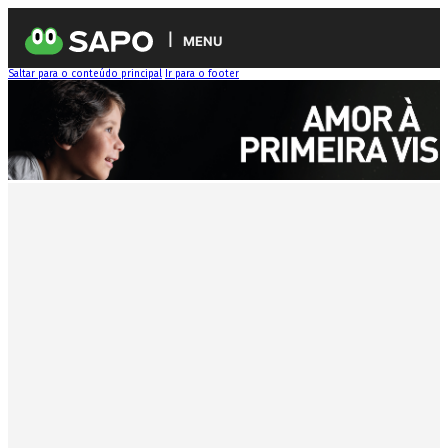
MENU
Saltar para o conteúdo principal
Ir para o footer